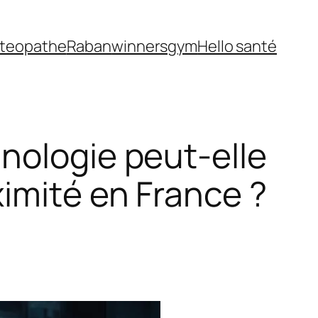
teopathe
Raban
winnersgym
Hello santé
nologie peut-elle
imité en France ?